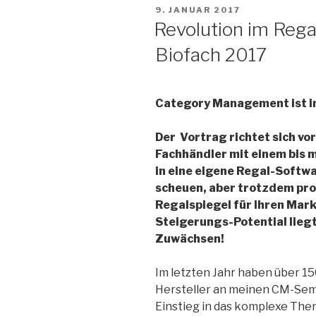
VERÖFFENTLICHT
9. JANUAR 2017
AM
Revolution im Regal
Biofach 2017
Category Management ist i
Der Vortrag richtet sich vo
Fachhändler mit einem bis m
in eine eigene Regal-Softw
scheuen, aber trotzdem prof
Regalspiegel für Ihren Mark
Steigerungs-Potential liegt
Zuwächsen!
Im letzten Jahr haben über 1
Hersteller an meinen CM-Sem
Einstieg in das komplexe T