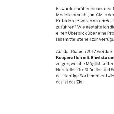
Es wurde darüber hinaus deutl
Modelle braucht, um CM in der
Kriterien setze ich an, um das
zu führen? Wie gestalte ich d
einen Überblick über eine P
Hilfsmittel stehen zur Verfüg
Auf der Biofach 2017 werde i
Kooperation mit
Biovista
un
zeigen, welche Möglichkeiten
Hersteller, Großhändler und 
das richtige Sortiment entwi
das ist das Ziel.