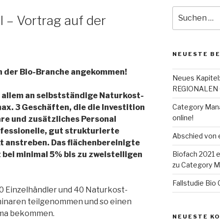
Suche
 – Vortrag auf der
nach:
NEUESTE B
n der Bio-Branche angekommen!
Neues Kapitel
REGIONALEN
r allem an selbstständige Naturkost-
ax. 3 Geschäften, die die Investition
Category Man
online!
are und zusätzliches Personal
essionelle, gut strukturierte
Abschied von 
t anstreben. Das flächenbereinigte
 bei minimal 5% bis zu zweistelligen
Biofach 2021 e
zu Category 
Fallstudie Bi
50 Einzelhändler und 40 Naturkost-
inaren teilgenommen und so einen
hema bekommen.
NEUESTE K