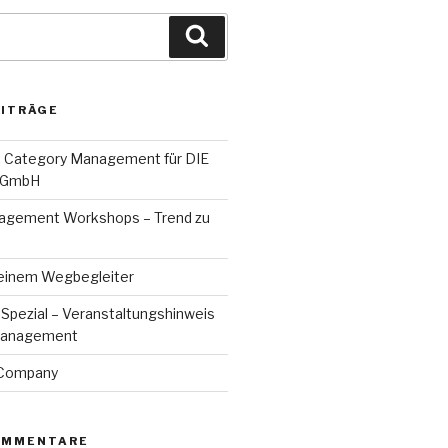
Suchen
EITRÄGE
: Category Management für DIE
 GmbH
agement Workshops – Trend zu
einem Wegbegleiter
Spezial – Veranstaltungshinweis
Management
o Company
OMMENTARE