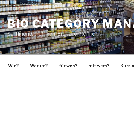
BIO CATEGORY MA
Sortimentsprofil vom Branchenkenner
Wie?
Warum?
für wen?
mit wem?
Kurzi