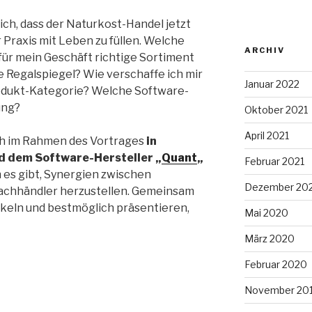
ich, dass der Naturkost-Handel jetzt
 Praxis mit Leben zu füllen. Welche
ARCHIV
 für mein Geschäft richtige Sortiment
ie Regalspiegel? Wie verschaffe ich mir
Januar 2022
rodukt-Kategorie? Welche Software-
ung?
Oktober 2021
April 2021
ch im Rahmen des Vortrages
in
d dem Software-Hersteller „
Quant
„
Februar 2021
 es gibt, Synergien zwischen
Dezember 20
Fachhändler herzustellen. Gemeinsam
ckeln und bestmöglich präsentieren,
Mai 2020
März 2020
Februar 2020
November 20