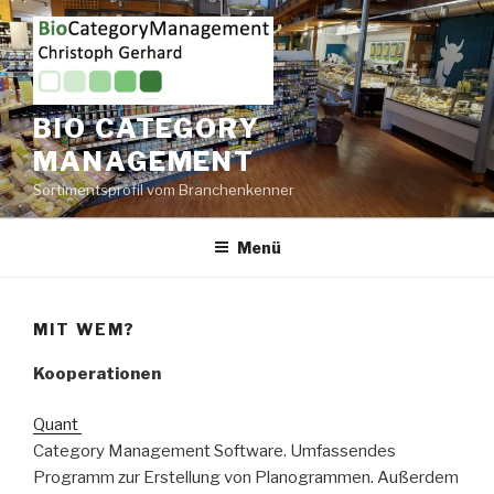
Zum
Inhalt
springen
BIO CATEGORY
MANAGEMENT
Sortimentsprofil vom Branchenkenner
Menü
MIT WEM?
Kooperationen
Quant
Category Management Software. Umfassendes
Programm zur Erstellung von Planogrammen. Außerdem