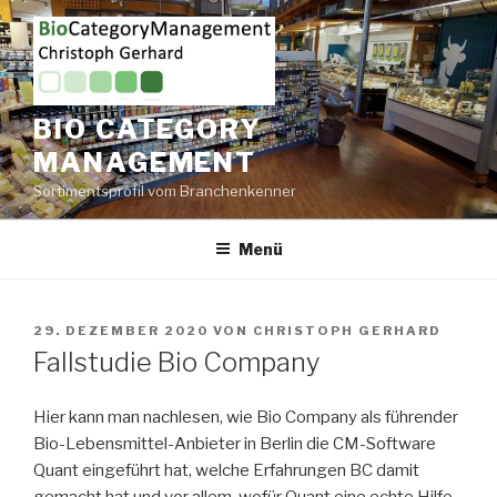
Zum
Inhalt
springen
BIO CATEGORY
MANAGEMENT
Sortimentsprofil vom Branchenkenner
Menü
VERÖFFENTLICHT
29. DEZEMBER 2020
VON
CHRISTOPH GERHARD
AM
Fallstudie Bio Company
Hier kann man nachlesen, wie Bio Company als führender
Bio-Lebensmittel-Anbieter in Berlin die CM-Software
Quant eingeführt hat, welche Erfahrungen BC damit