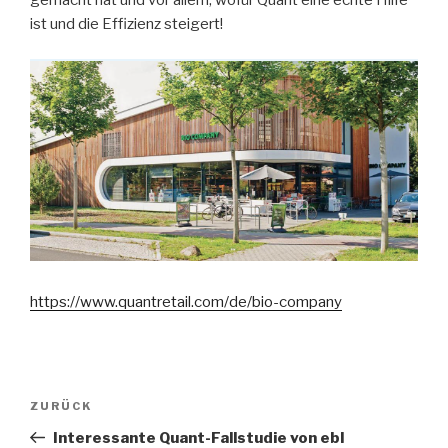
gemacht hat und vor allem, wofür Quant eine echte Hilfe
ist und die Effizienz steigert!
https://
www.quantretail.com/de/bio-company
Beitragsnavigation
ZURÜCK
Vorheriger
Beitrag
Interessante Quant-Fallstudie von ebl